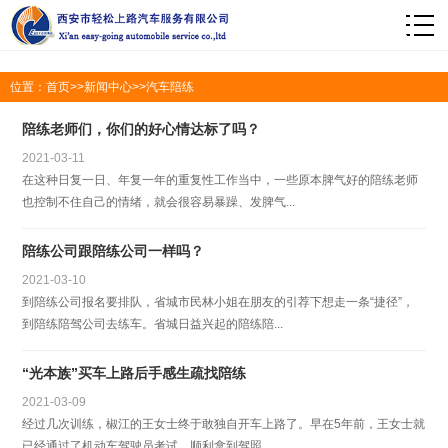
1
位置：
首页
>>
新闻中心
>>
汽车陪练
陪练老师们，你们的好心情达标了吗？
2021-03-11
在这种日复一日、年复一年的重复性工作当中，一些原本脾气好的陪练老师
也控制不住自己的情绪，就会很容易暴躁、发脾气...
陪练公司跟陪练公司一样吗？
2021-03-10
到陪练公司报名要排队，省城市民林小姐在朋友的引荐下想走一条“捷径”，
到陪练陪驾公司去练车。省城日益兴起的陪练陪...
“光本族”买车上路后手感生疏找陪练
2021-03-09
经过几次训练，椒江的王女士终于敢独自开车上路了。早在5年前，王女士就
已经通过了机动车驾驶员考试，顺利拿到驾照。...